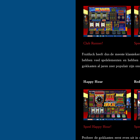
Club Runner!
Spe
Fruitluck heeft dus de meeste klassieke
hebben veel spelelementen en hebben 
gokkasten al jaren zeer populair zijn on
Happy Hour
Red
Speel Happy Hour!
Spe
Probeer de gokkasten eerst even uit in 