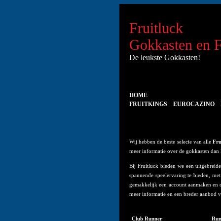
Fruitluck
Gokkasten en F
De leukste Gokkasten!
HOME
|
|
FRUITKINGS
EUROCAZINO
Wij hebben de beste selecie van alle
Fru
meer informatie over de gokkasten dan k
Bij Fruitluck bieden we een uitgebreid
spannende speelervaring te bieden, met
gemakkelijk een account aanmaken en dir
meer informatie en een breder aanbod v
Club Runner
Run