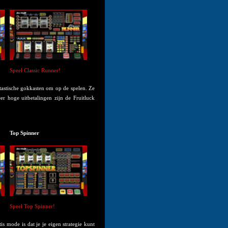
Speel Classic Runner!
ntastische gokkasten om op de spelen. Ze
 hoge uitbetalingen zijn de Fruitluck
Top Spinner
Speel Top Spinner!
s mode is dat je je eigen strategie kunt