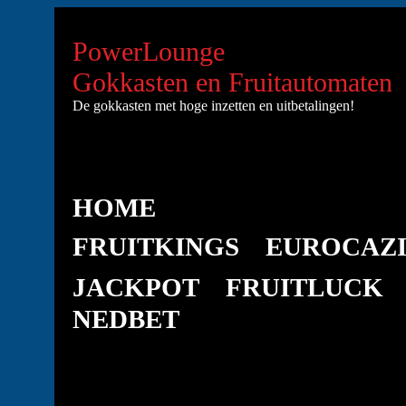
PowerLounge
Gokkasten en Fruitautomaten
De gokkasten met hoge inzetten en uitbetalingen!
HOME
|
FRUITKINGS
EUROCAZ
|
JACKPOT
FRUITLUCK
NEDBET