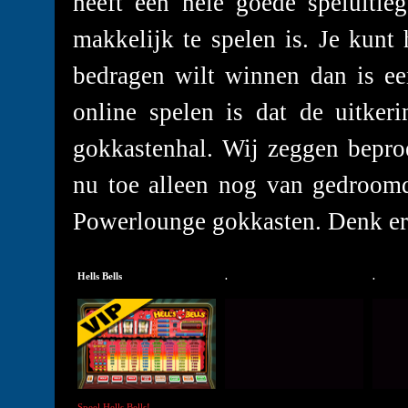
heeft een hele goede speluitle
makkelijk te spelen is. Je kunt 
bedragen wilt winnen dan is ee
online spelen is dat de uitker
gokkastenhal. Wij zeggen bepro
nu toe alleen nog van gedroomd
Powerlounge gokkasten. Denk er
Hells Bells
.
.
Speel Hells Bells!