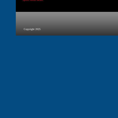
Copyright 2025