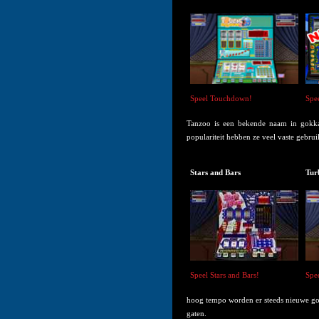
Speel Touchdown!
Spe
Tanzoo is een bekende naam in gokkas
populariteit hebben ze veel vaste gebrui
Stars and Bars
Tur
Speel Stars and Bars!
Spe
hoog tempo worden er steeds nieuwe gok
gaten.