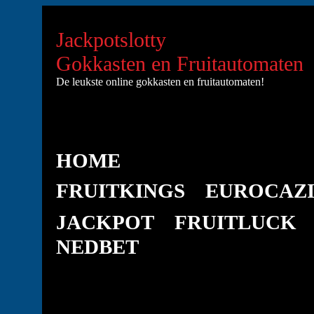
Jackpotslotty
Gokkasten en Fruitautomaten
De leukste online gokkasten en fruitautomaten!
HOME
|
FRUITKINGS
EUROCAZ
|
JACKPOT
FRUITLUCK
NEDBET